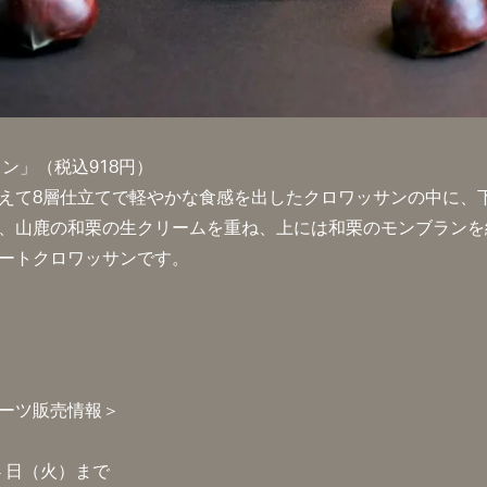
ン」（税込918円）
えて8層仕立てで軽やかな食感を出したクロワッサンの中に、
、山鹿の和栗の生クリームを重ね、上には和栗のモンブランを
ートクロワッサンです。
ーツ販売情報＞
14 日（火）まで