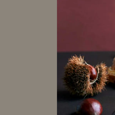
ABOUT
QUALITY
MATERIALS
COUVERTURE
BANK MENU & PRODUC
ROBB
ONLINE SHOP
NEWS