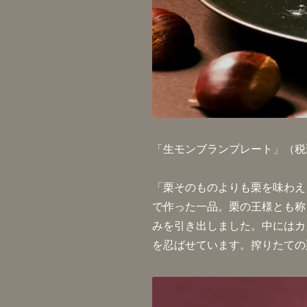
「生モンブランプレート」（税込
「栗そのものよりも栗を味わえ
で作った一品。栗の王様とも称
みを引き出しました。中にはカ
を忍ばせています。搾りたての