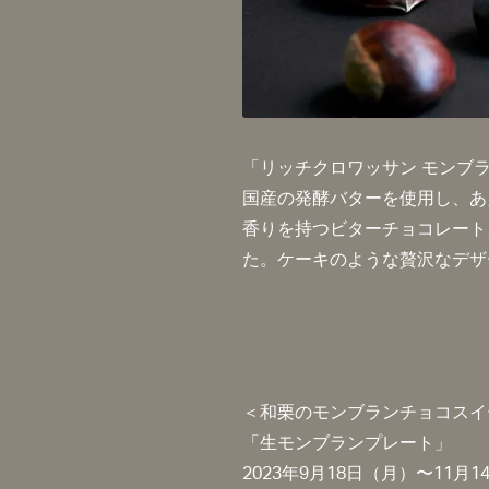
RECRUIT
CONTACT
COMPANY
PRIVACY POLICY
「リッチクロワッサン モンブラ
国産の発酵バターを使用し、あ
香りを持つビターチョコレート
INSTAGRAM
た。ケーキのような贅沢なデザ
FACEBOOK
SHINGO_ISHIHARA
＜和栗のモンブランチョコスイ
「生モンブランプレート」
2023年9月18日（月）〜11月