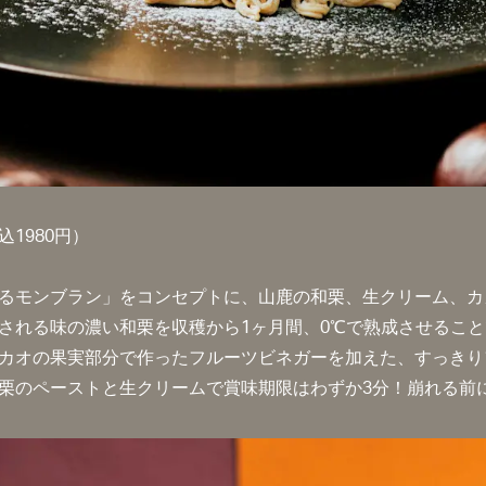
1980円）
るモンブラン」をコンセプトに、山鹿の和栗、生クリーム、カ
される味の濃い和栗を収穫から1ヶ月間、0℃で熟成させるこ
カオの果実部分で作ったフルーツビネガーを加えた、すっきり
栗のペーストと生クリームで賞味期限はわずか3分！崩れる前