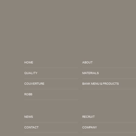
NEWS
RECRUIT
CONTACT
COMPANY
PRIVACY POLICY
HOME
ABOUT
INSTAGRAM
QUALITY
MATERIALS
FACEBOOK
SHINGO_ISHIHARA
COUVERTURE
BANK MENU & PRODUCTS
ROBB
NEWS
RECRUIT
CONTACT
COMPANY