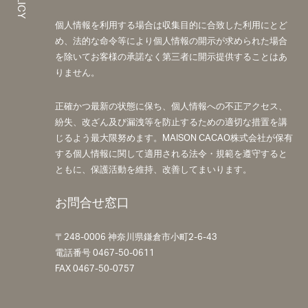
個人情報を利用する場合は収集目的に合致した利用にとど
め、法的な命令等により個人情報の開示が求められた場合
を除いてお客様の承諾なく第三者に開示提供することはあ
りません。
正確かつ最新の状態に保ち、個人情報への不正アクセス、
紛失、改ざん及び漏洩等を防止するための適切な措置を講
ABOUT
じるよう最大限努めます。MAISON CACAO株式会社が保有
QUALITY
する個人情報に関して適用される法令・規範を遵守すると
ともに、保護活動を維持、改善してまいります。
MATERIALS
COUVERTURE
お問合せ窓口
BANK MENU & PRODUCTS
〒248-0006 神奈川県鎌倉市小町2-6-43
ROBB
電話番号 0467-50-0611
FAX 0467-50-0757
ONLINE SHOP